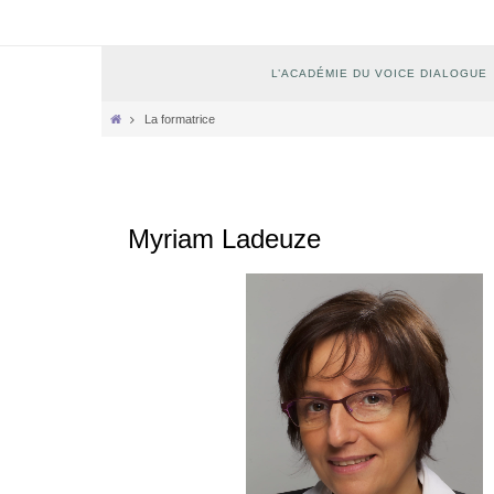
Passer
vers
le
Passer
L’ACADÉMIE DU VOICE DIALOGUE
contenu
vers
le
Home
La formatrice
contenu
Myriam Ladeuze