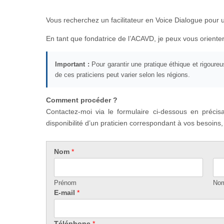
Vous recherchez un facilitateur en Voice Dialogue pour u
En tant que fondatrice de l’ACAVD, je peux vous orienter
Important :
Pour garantir une pratique éthique et rigoureu
de ces praticiens peut varier selon les régions.
Comment procéder ?
Contactez-moi via le formulaire ci-dessous en précisa
disponibilité d’un praticien correspondant à vos besoi
Nom
*
Prénom
No
b
E-mail
*
e
s
o
Téléphone
*