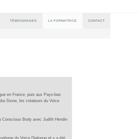
TÉMOIGNAGES
LA FORMATRICE
CONTACT
gue en France, puis aux Pays-bas
dra Stone, les créateurs du Voice
 au Conscious Body avec Judith Hendin
cophone du Voice Dialogue et y a été