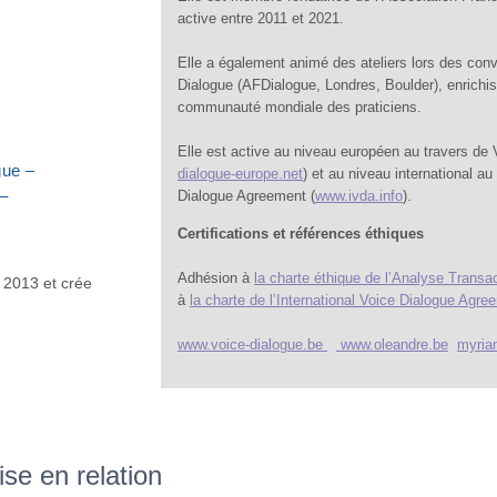
active entre 2011 et 2021.
Elle a également animé des ateliers lors des con
Dialogue (AFDialogue, Londres, Boulder), enrichi
communauté mondiale des praticiens.
Elle est active au niveau européen au travers de 
gue –
dialogue-europe.net
) et au niveau international au 
–
Dialogue Agreement (
www.ivda.info
).
Certifications et références éthiques
Adhésion à
la charte éthique de l’Analyse Transac
s 2013 et crée
à
la charte de l’International Voice Dialogue Agre
www.voice-dialogue.be
www.oleandre.be
myria
se en relation