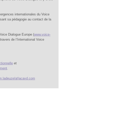
vergences internationales du Voice
ssant sa pédagogie au contact de la
Voice Dialogue Europe (
www.voice-
travers de l’International Voice
tionnelle
et
ement
.
m.ladeuze(at)acavd.com