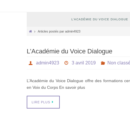
Passer
vers
le
Passer
L’ACADÉMIE DU VOICE DIALOGUE
contenu
vers
le
Home
Articles postés par admin4923
contenu
L’Académie du Voice Dialogue
admin4923
3 avril 2019
Non class
L’Académie du Voice Dialogue offre des formations cert
en Voix du Corps En savoir plus
LIRE PLUS