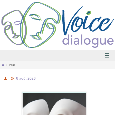
Passer
vers
le
contenu
Home
Page
8 août 2026