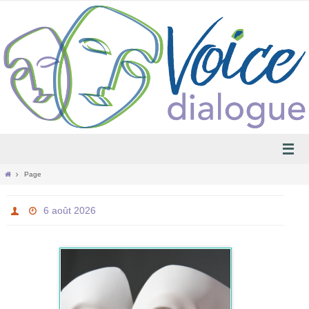
Passer
vers
le
contenu
Home
Page
6 août 2026